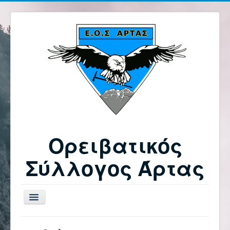
Ορειβατικός
Σύλλογος Άρτας
Εναλλαγή
πλοήγησης