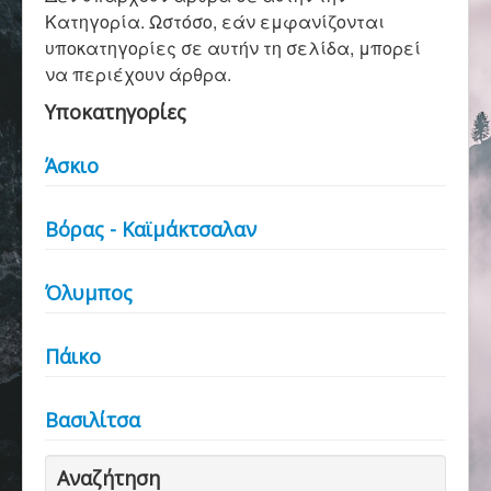
Αρχική
Κατηγορία. Ωστόσο, εάν εμφανίζονται
υποκατηγορίες σε αυτήν τη σελίδα, μπορεί
να περιέχουν άρθρα.
Σύλλογος
Υποκατηγορίες
Άσκιο
Ορειβασία
Βόρας - Καϊμάκτσαλαν
Αναρρίχηση
Όλυμπος
Βουνό και φύση
Πάικο
Φωτο - Video
Βασιλίτσα
Αναζήτηση