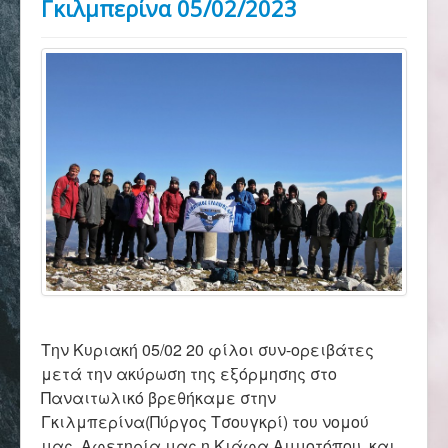
Γκιλμπερίνα 05/02/2023
Αρχική
Σύλλογος
Ορειβασία
Αναρρίχηση
Βουνό και φύση
Την Κυριακή 05/02 20 φίλοι συν-ορειβάτες
μετά την ακύρωση της εξόρμησης στο
Φωτο - Video
Παναιτωλικό βρεθήκαμε στην
Γκιλμπερίνα(Πύργος Τσουγκρί) του νομού
μας. Αφετηρία μας η Κιάφα Αμμοτόπου, και