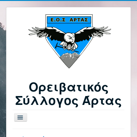
Ορειβατικός
Σύλλογος Άρτας
Εναλλαγή
πλοήγησης