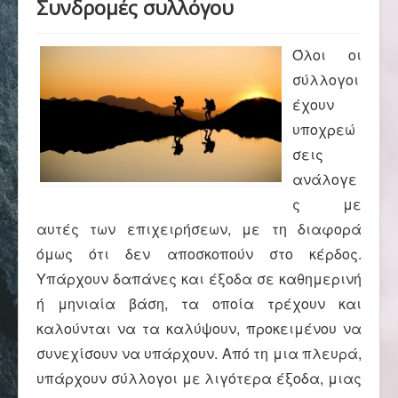
Συνδρομές συλλόγου
Αρχική
Όλοι οι
Σύλλογος
σύλλογοι
έχουν
υποχρεώ
Ορειβασία
σεις
ανάλογε
ς με
Αναρρίχηση
αυτές των επιχειρήσεων, με τη διαφορά
όμως ότι δεν αποσκοπούν στο κέρδος.
Βουνό και φύση
Υπάρχουν δαπάνες και έξοδα σε καθημερινή
ή μηνιαία βάση, τα οποία τρέχουν και
καλούνται να τα καλύψουν, προκειμένου να
Φωτο - Video
συνεχίσουν να υπάρχουν. Από τη μια πλευρά,
υπάρχουν σύλλογοι με λιγότερα έξοδα, μιας