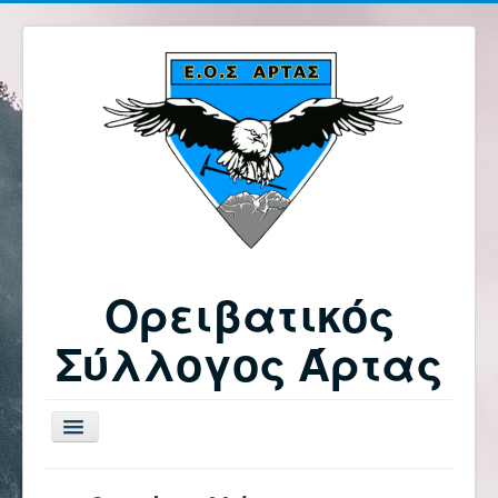
Ορειβατικός
Σύλλογος Άρτας
Εναλλαγή
πλοήγησης