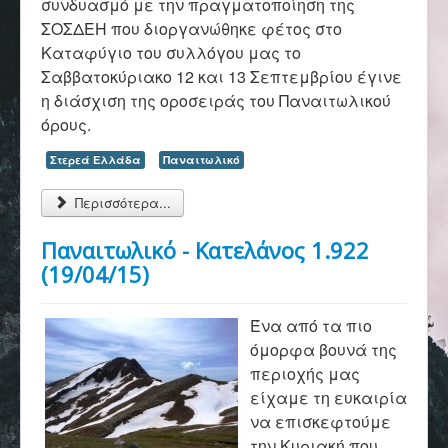
συνδυασμό με την πραγματοποίηση της
Επικοινωνία
ΣΟΣΔΕΗ που διοργανώθηκε φέτος στο
Καταφύγιο του συλλόγου μας το
Σαββατοκύριακο 12 και 13 Σεπτεμβρίου έγινε
η διάσχιση της οροσειράς του Παναιτωλικού
όρους.
Στερεά Ελλάδα
Παναιτωλικό
Περισσότερα...
Παναιτωλικό - Κατελάνος 1.922
(19/04/15)
Ένα από τα πιο
όμορφα βουνά της
περιοχής μας
είχαμε τη ευκαιρία
να επισκεφτούμε
την Κυριακή που