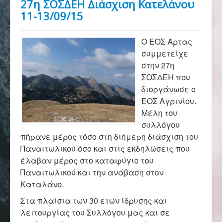
27η ΣΟΣΔΕΗ Διάσχιση Κατελάνου
Αρχική
11-13/09/15
Σύλλογος
Ο ΕΟΣ Άρτας
συμμετείχε
στην 27η
Ορειβασία
ΣΟΣΔΕΗ που
διοργάνωσε ο
ΕΟΣ Αγρινίου.
Μέλη του
Αναρρίχηση
συλλόγου
πήρανε μέρος τόσο στη διήμερη διάσχιση του
Παναιτωλικού όσο και στις εκδηλώσεις που
Βουνό και φύση
έλαβαν μέρος στο καταφύγιο του
Παναιτωλικού και την ανάβαση στον
Καταλάνο.
Φωτο - Video
Στα πλαίσια των 30 ετών ίδρυσης και
λειτουργίας του Συλλόγου μας και σε