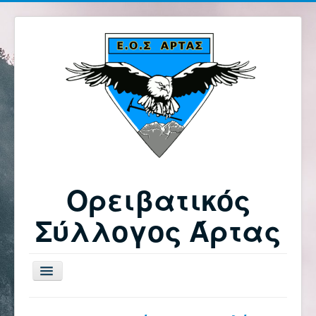
Ορειβατικός
Σύλλογος Άρτας
Εναλλαγή
πλοήγησης