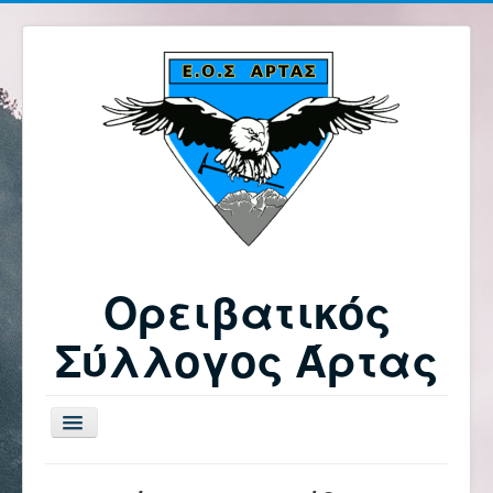
Ορειβατικός
Σύλλογος Άρτας
Εναλλαγή
πλοήγησης