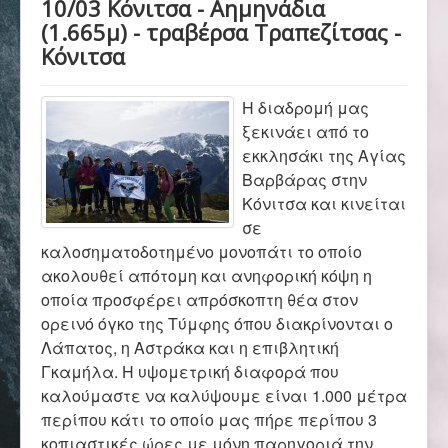
10/03 Κόνιτσα - Αημηνάδια
Αρχική
(1.665μ) - τραβέρσα Τραπεζίτσας -
Κόνιτσα
Σύλλογος
Η διαδρομή μας
ξεκινάει από το
Ορειβασία
εκκλησάκι της Αγίας
Βαρβάρας στην
Κόνιτσα και κινείται
σε
Αναρρίχηση
καλοσηματοδοτημένο μονοπάτι το οποίο
ακολουθεί απότομη και ανηφορική κόψη η
οποία προσφέρει απρόσκοπτη θέα στον
Βουνό και φύση
ορεινό όγκο της Τύμφης όπου διακρίνονται ο
Λάπατος, η Αστράκα και η επιβλητική
Γκαμήλα. Η υψομετρική διαφορά που
Φωτο - Video
καλούμαστε να καλύψουμε είναι 1.000 μέτρα
περίπου κάτι το οποίο μας πήρε περίπου 3
κοπιαστικές ώρες με μόνη παρηγοριά την