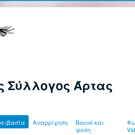
ς Σύλλογος Άρτας
ρειβασία
Αναρρίχηση
Βουνό και
Φω
φύση
Vi