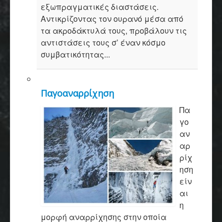
εξωπραγματικές διαστάσεις.
Αντικρίζοντας τον ουρανό μέσα από
τα ακροδάκτυλά τους, προβάλουν τις
αντιστάσεις τους σ’ έναν κόσμο
συμβατικότητας...
Παγοαναρρίχηση
Πα
γο
αν
αρ
ρίχ
ηση
είν
αι
η
μορφή αναρρίχησης στην οποία