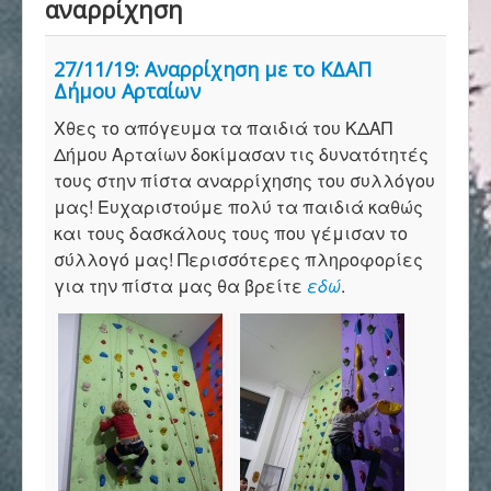
αναρρίχηση
Αρχική
27/11/19: Αναρρίχηση με το ΚΔΑΠ
Σύλλογος
Δήμου Αρταίων
Χθες το απόγευμα τα παιδιά του ΚΔΑΠ
Δήμου Αρταίων δοκίμασαν τις δυνατότητές
Ορειβασία
τους στην πίστα αναρρίχησης του συλλόγου
μας! Ευχαριστούμε πολύ τα παιδιά καθώς
και τους δασκάλους τους που γέμισαν το
Αναρρίχηση
σύλλογό μας! Περισσότερες πληροφορίες
για την πίστα μας θα βρείτε
εδώ
.
Βουνό και φύση
Φωτο - Video