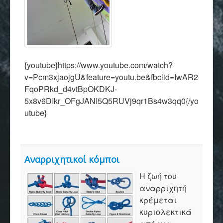
{youtube}https://www.youtube.com/watch?
v=Pcm3xjaojgU&feature=youtu.be&fbclid=IwAR2
FqoPRkd_d4vtBpOKDKJ-
5x8v6DIkr_OFgJANI5Q5RUVj9qr1Bs4w3qq0{/yo
utube}
Αναρριχητικοί κόμποι
Η ζωή του
αναρριχητή
κρέμεται
κυριολεκτικά