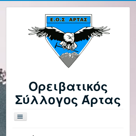
Ορειβατικός
Σύλλογος Άρτας
Εναλλαγή
πλοήγησης