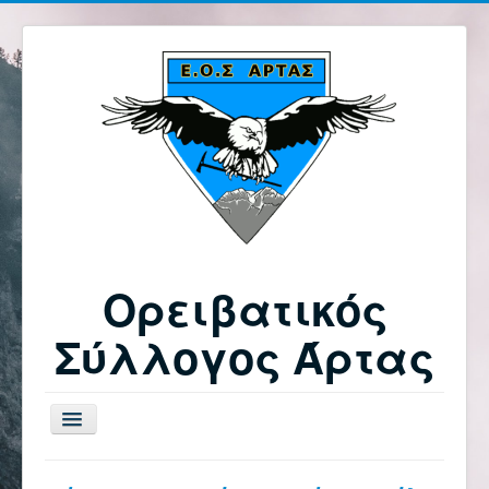
Ορειβατικός
Σύλλογος Άρτας
Εναλλαγή
πλοήγησης