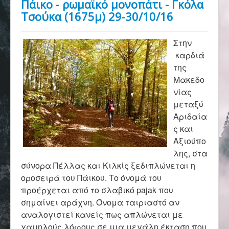
Πάικο - ρωμαϊκό μονοπάτι - Γκόλα
Αρχική
Τσούκα (1675μ) 29-30/10/16
Σύλλογος
Στην
καρδιά
της
Ορειβασία
Μακεδο
νίας
μεταξύ
Αριδαία
Αναρρίχηση
ς και
Αξιούπο
λης, στα
Βουνό και φύση
σύνορα Πέλλας και Κιλκίς ξεδιπλώνεται η
οροσειρά του Πάικου. Το όνομά του
προέρχεται από το σλαβικό pajak που
Φωτο - Video
σημαίνει αράχνη. Όνομα ταιριαστό αν
αναλογιστεί κανείς πως απλώνεται με
χαμηλούς λόφους σε μια μεγάλη έκταση που