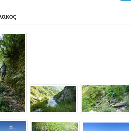
λακος