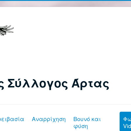
ς Σύλλογος Άρτας
ρειβασία
Αναρρίχηση
Βουνό και
Φω
φύση
Vi