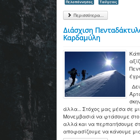
Πελοπόννησος
Ταΰγετος
Περισσότερα...
Διάσχιση Πενταδάκτυλ
Καρδαμύλη
Κάπ
αξί
Πεντ
έγρ
Δευ
Άρτ
σκη
άλλα... Στόχος μας μέσα σε μ
Μονεμβασιά να φτάσουμε στο 
αλλά και να περπατήσουμε στ
αποφασίζουμε να κάνουμε μια