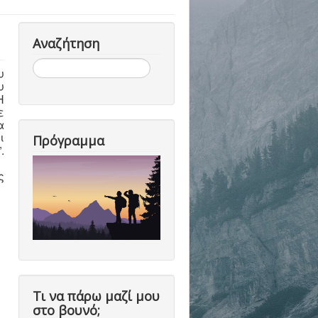
Αναζήτηση
Αναζήτηση...
υ
υ
Η
ε
α
ι
Πρόγραμμα
.
ς
Τι να πάρω μαζί μου
στο βουνό;