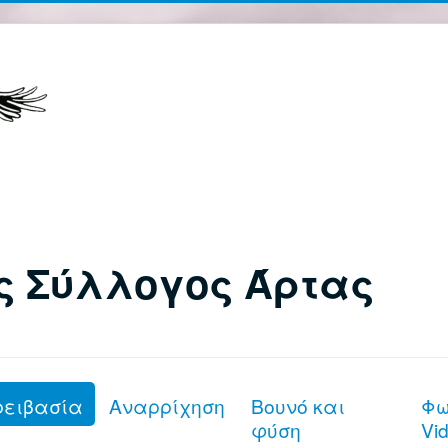
ς Σύλλογος Άρτας
ρειβασία
Αναρρίχηση
Βουνό και
Φω
φύση
Vi