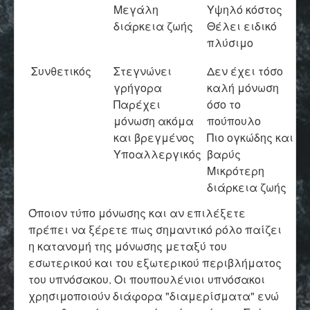
Μεγάλη
Υψηλό κόστος
διάρκεια ζωής
Θέλει ειδικό
πλύσιμο
Συνθετικός
Στεγνώνει
Δεν έχει τόσο
γρήγορα
καλή μόνωση
Παρέχει
όσο το
μόνωση ακόμα
πούπουλο
και βρεγμένος
Πιο ογκώδης και
Υποαλλεργικός
βαρύς
Μικρότερη
διάρκεια ζωής
Όποιον τύπο μόνωσης και αν επιλέξετε
πρέπει να ξέρετε πως σημαντικό ρόλο παίζει
η κατανομή της μόνωσης μεταξύ του
εσωτερικού και του εξωτερικού περιβλήματος
του υπνόσακου. Οι πουπουλένιοι υπνόσακοι
χρησιμοποιούν διάφορα "διαμερίσματα" ενώ