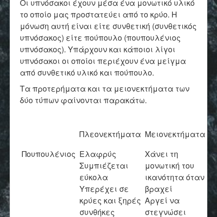
Οι υπνόσακοι έχουν μέσα ένα μονωτικό υλικό
το οποίο μας προστατεύει από το κρύο. Η
μόνωση αυτή είναι είτε συνθετική (συνθετικός
υπνόσακος) είτε πούπουλο (πουπουλένιος
υπνόσακος). Υπάρχουν και κάποιοι λίγοι
υπνόσακοι οι οποίοι περιέχουν ένα μείγμα
από συνθετικό υλικό και πούπουλο.
Τα προτερήματα και τα μειονεκτήματα των
δύο τύπων φαίνονται παρακάτω.
Πλεονεκτήματα
Μειονεκτήματα
Πουπουλένιος
Ελαφρύς
Χάνει τη
Συμπιέζεται
μονωτική του
εύκολα
ικανότητα όταν
Υπερέχει σε
βραχεί
κρύες και ξηρές
Αργεί να
συνθήκες
στεγνώσει