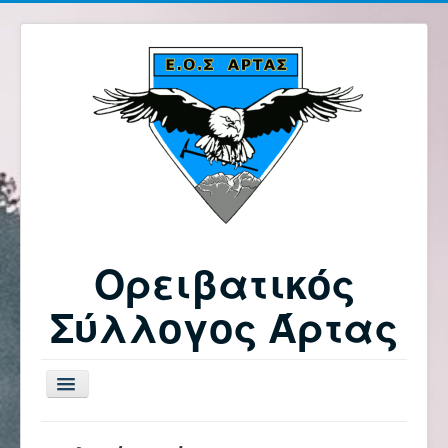
Ορειβατικός
Σύλλογος Άρτας
Εναλλαγή
πλοήγησης