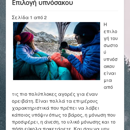
Επιλογή υπνόσακου
Αρχική
Σελίδα 1 από 2
Σύλλογος
Η
επιλο
γή του
Ορειβασία
σωστο
ύ
υπνόσ
ακου
Αναρρίχηση
είναι
μια
από
Βουνό και φύση
τις πιο πολύπλοκες αγορές για έναν
ορειβάτη. Είναι πολλά τα επιμέρους
χαρακτηριστικά που πρέπει να λάβει
Φωτο - Video
κάποιος υπόψιν όπως το βάρος, η μόνωση που
προσφέρει, η άνεση, το υλικό μόνωσης και το
πόσο εύκολα πακετάρετε. Και σαν να μην