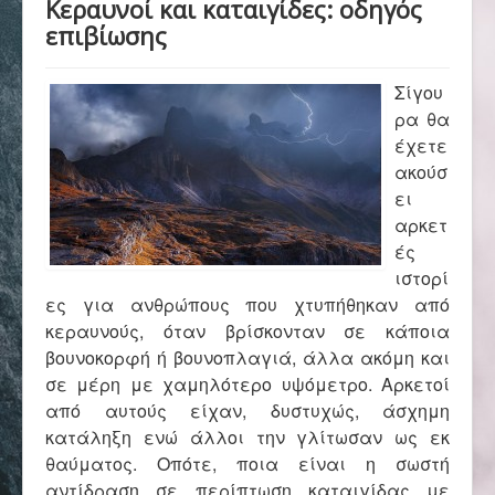
Κεραυνοί και καταιγίδες: οδηγός
Αρχική
επιβίωσης
Σύλλογος
Σίγου
ρα θα
έχετε
Ορειβασία
ακούσ
ει
αρκετ
ές
Αναρρίχηση
ιστορί
ες για ανθρώπους που χτυπήθηκαν από
κεραυνούς, όταν βρίσκονταν σε κάποια
Βουνό και φύση
βουνοκορφή ή βουνοπλαγιά, άλλα ακόμη και
σε μέρη με χαμηλότερο υψόμετρο. Αρκετοί
από αυτούς είχαν, δυστυχώς, άσχημη
Φωτο - Video
κατάληξη ενώ άλλοι την γλίτωσαν ως εκ
θαύματος. Οπότε, ποια είναι η σωστή
αντίδραση σε περίπτωση καταιγίδας με