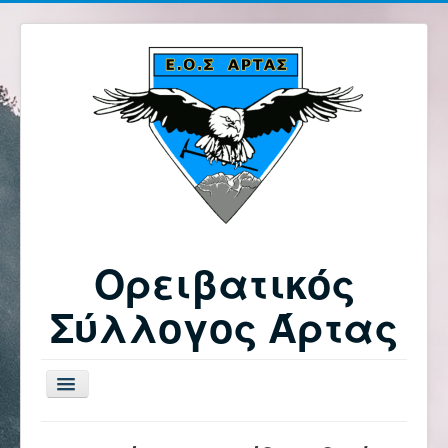
Ορειβατικός
Σύλλογος Άρτας
Εναλλαγή
πλοήγησης