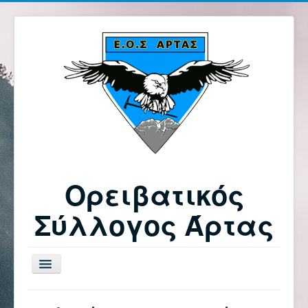
Ορειβατικός
Σύλλογος Άρτας
Εναλλαγή
πλοήγησης