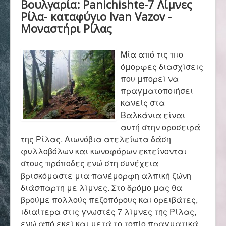
Βουλγαρία: Panichishte-7 Λίμνες
Αρχική
Ρίλα- καταφύγιο Ivan Vazov -
Μοναστήρι Ρίλας
Σύλλογος
Μία από τις πιο
όμορφες διασχίσεις
Ορειβασία
που μπορεί να
πραγματοποιήσει
κανείς στα
Βαλκάνια είναι
Αναρρίχηση
αυτή στην οροσειρά
της Ρίλας. Αιωνόβια ατελείωτα δάση
φυλλοβόλων και κωνοφόρων εκτείνονται
Βουνό και φύση
στους πρόποδες ενώ στη συνέχεια
βρισκόμαστε μια πανέμορφη αλπική ζώνη
διάσπαρτη με λίμνες. Στο δρόμο μας θα
Φωτο - Video
βρούμε πολλούς πεζοπόρους και ορειβάτες,
ιδιαίτερα στις γνωστές 7 λίμνες της Ρίλας,
ενώ από εκεί και μετά το τοπίο πραγματικά