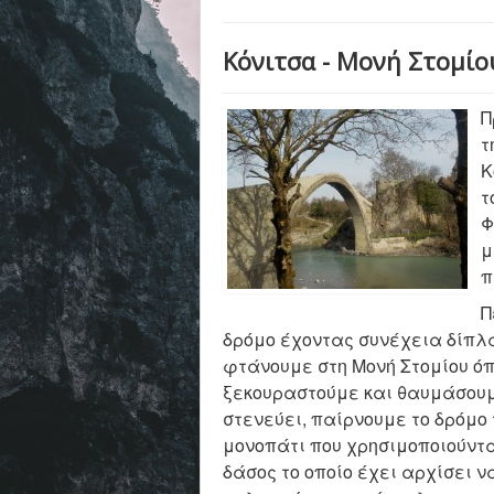
Κόνιτσα - Μονή Στομίο
Π
τ
Κ
τ
Φ
μ
π
Π
δρόμο έχοντας συνέχεια δίπλα
φτάνουμε στη Μονή Στομίου όπ
ξεκουραστούμε και θαυμάσουμ
στενεύει, παίρνουμε το δρόμο 
μονοπάτι που χρησιμοποιούντα
δάσος το οποίο έχει αρχίσει 