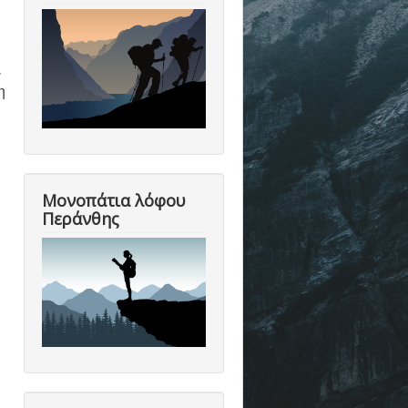
ι
η
Μονοπάτια λόφου
Περάνθης