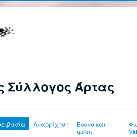
ς Σύλλογος Άρτας
ρειβασία
Αναρρίχηση
Βουνό και
Φω
φύση
Vi