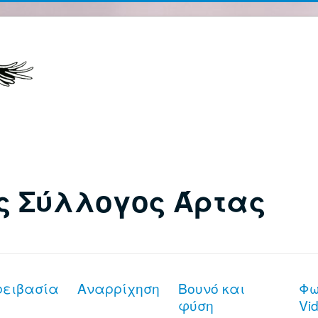
ς Σύλλογος Άρτας
ρειβασία
Αναρρίχηση
Βουνό και
Φω
φύση
Vi