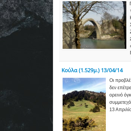
Κούλα (1.529μ.) 13/04/14
Οι προβλέ
δεν επέτρ
ορεινό όγ
συμμετεχό
13 Απριλί