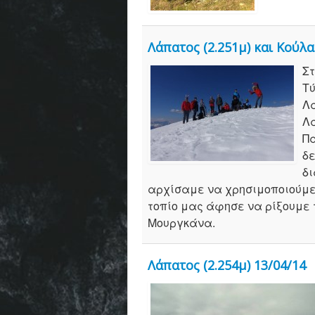
Λάπατος (2.251μ) και Κούλα 
Στ
Τύ
Λά
Λά
Πα
δε
δι
αρχίσαμε να χρησιμοποιούμε 
τοπίο μας άφησε να ρίξουμε 
Μουργκάνα.
Λάπατος (2.254μ) 13/04/14