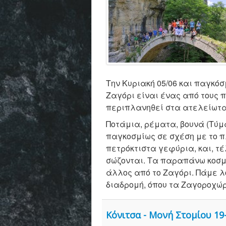
Την Κυριακή 05/06 και παγκό
Ζαγόρι είναι ένας από τους 
περιπλανηθεί στα ατελείωτα
Ποτάμια, ρέματα, βουνά (Τύμφ
παγκοσμίως σε σχέση με το π
πετρόκτιστα γεφύρια, και, τ
σώζονται. Τα παραπάνω κοσμού
άλλος από το Ζαγόρι. Πάμε λ
διαδρομή, όπου τα Ζαγοροχώρ
Κόνιτσα - Μονή Στομίου 19