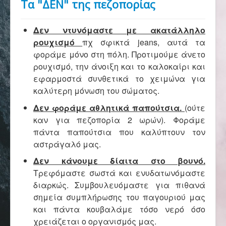
Τα "ΔΕΝ" της πεζοπορίας
Αρχική
Δεν ντυνόμαστε με ακατάλληλο
Σύλλογος
ρουχισμό
πχ σφικτά jeans, αυτά τα
φοράμε μόνο στη πόλη. Προτιμούμε άνετο
ρουχισμό, την άνοιξη και το καλοκαίρι και
Ορειβασία
εφαρμοστά συνθετικά το χειμώνα για
καλύτερη μόνωση του σώματος.
Δεν φοράμε αθλητικά παπούτσια.
(ούτε
Αναρρίχηση
καν για πεζοπορία 2 ωρών). Φοράμε
πάντα παπούτσια που καλύπτουν τον
αστράγαλό μας.
Βουνό και φύση
Δεν κάνουμε δίαιτα στο βουνό.
Τρεφόμαστε σωστά και ενυδατωνόμαστε
διαρκώς. Συμβουλευόμαστε για πιθανά
Φωτο - Video
σημεία συμπλήρωσης του παγουριού μας
και πάντα κουβαλάμε τόσο νερό όσο
χρειάζεται ο οργανισμός μας.