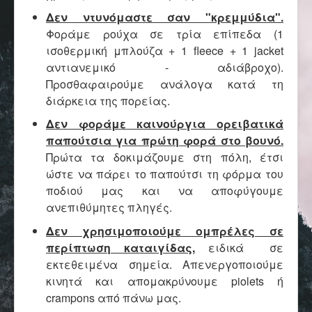
Επικοινωνία
Δεν ντυνόμαστε σαν "κρεμμύδια".
Φοράμε ρούχα σε τρία επίπεδα (1
ισοθερμική μπλούζα + 1 fleece + 1 jacket
αντιανεμικό - αδιάβροχο).
Προσθαφαιρούμε ανάλογα κατά τη
διάρκεια της πορείας.
Δεν φοράμε καινούργια ορειβατικά
παπούτσια για πρώτη φορά στο βουνό.
Πρώτα τα δοκιμάζουμε στη πόλη, έτσι
ώστε να πάρει το παπούτσι τη φόρμα του
ποδιού μας και να αποφύγουμε
ανεπιθύμητες πληγές.
Δεν χρησιμοποιούμε ομπρέλες σε
περίπτωση καταιγίδας,
ειδικά σε
εκτεθειμένα σημεία. Απενεργοποιούμε
κινητά και απομακρύνουμε piolets ή
crampons από πάνω μας.