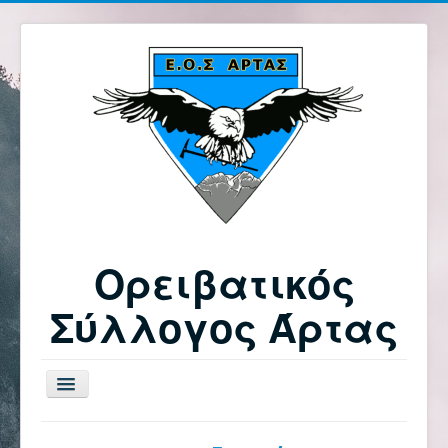
Ορειβατικός
Σύλλογος Άρτας
Εναλλαγή
πλοήγησης