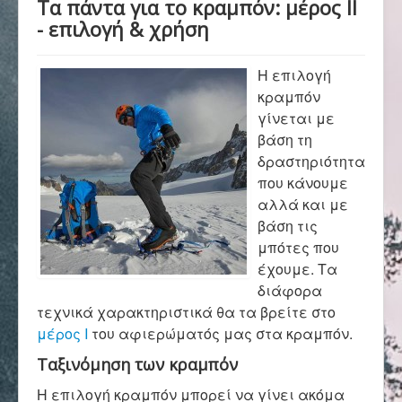
Τα πάντα για το κραμπόν: μέρος ΙΙ
Αρχική
- επιλογή & χρήση
Σύλλογος
Η επιλογή
κραμπόν
γίνεται με
Ορειβασία
βάση τη
δραστηριότητα
που κάνουμε
αλλά και με
Αναρρίχηση
βάση τις
μπότες που
έχουμε. Τα
Βουνό και φύση
διάφορα
τεχνικά χαρακτηριστικά θα τα βρείτε στο
μέρος Ι
του αφιερώματός μας στα κραμπόν.
Φωτο - Video
Ταξινόμηση των κραμπόν
Η επιλογή κραμπόν μπορεί να γίνει ακόμα