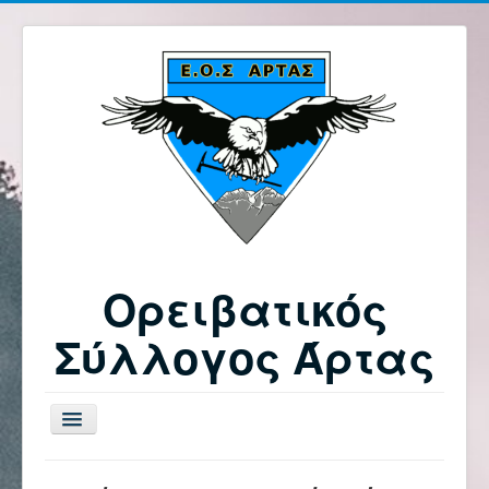
Ορειβατικός
Σύλλογος Άρτας
Εναλλαγή
πλοήγησης