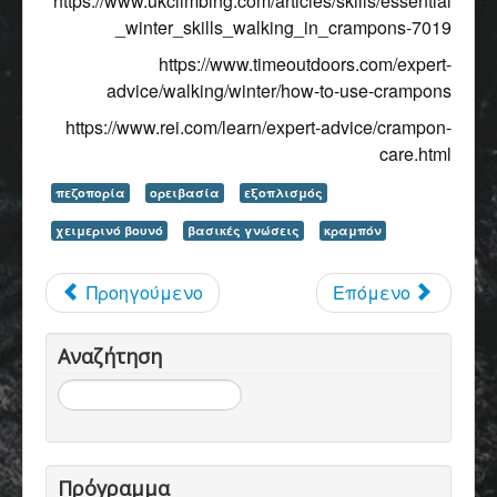
https://www.ukclimbing.com/articles/skills/essential
_winter_skills_walking_in_crampons-7019
https://www.timeoutdoors.com/expert-
advice/walking/winter/how-to-use-crampons
https://www.rei.com/learn/expert-advice/crampon-
care.html
πεζοπορία
ορειβασία
εξοπλισμός
χειμερινό βουνό
βασικές γνώσεις
κραμπόν
Προηγούμενο
Επόμενο
Αναζήτηση
Αναζήτηση...
Πρόγραμμα