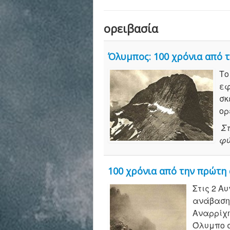
ορειβασία
Όλυμπος: 100 χρόνια από τ
Το
εφ
σκ
ορ
Σ
φύ
100 χρόνια από την πρώτη
Στις 2 Α
ανάβαση 
Αναρρίχη
Όλυμπο σ