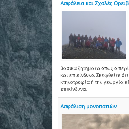
Ασφάλεια και Σχολές Ορειβ
βασικά ζητήματα όπως ο περί
και επικίνδυνο. Σκεφθείτε ότ
κτηνοτροφία ή την γεωργία ε
επικίνδυνα.
Ασφάλιση μονοπατιών