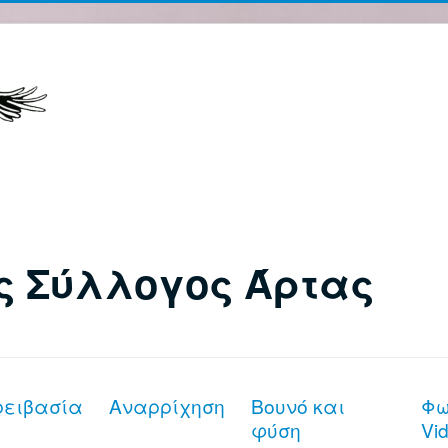
ς Σύλλογος Άρτας
ρειβασία
Αναρρίχηση
Βουνό και
Φω
φύση
Vi