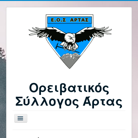
Ορειβατικός
Σύλλογος Άρτας
Εναλλαγή
πλοήγησης