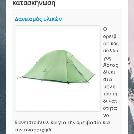
κατασκήνωση
Αρχική
Δανεισμός υλικών
Σύλλογος
Ο
ορειβ
ατικός
Ορειβασία
σύλλο
γος
Άρτας
Αναρρίχηση
δίνει
στα
μέλη
Βουνό και φύση
του τη
δυνατ
ότητα
Φωτο - Video
να
δανειστούν υλικά για την ορειβασία και
την αναρρίχηση.