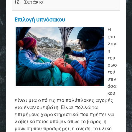
Σετάκια
Επιλογή υπνόσακου
Η
επι
λογ
ή
του
σωσ
τού
υπν
όσα
κου
είναι μια από τις πιο πολύπλοκες αγορές
για έναν ορειβάτη. Είναι πολλά τα
επιμέρους χαρακτηριστικά που πρέπει να
λάβει κάποιος υπόψιν όπως το βάρος, η
μόνωση που προσφέρει, η άνεση, το υλικό