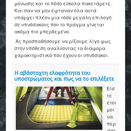
μόνωσης και το πόσο εύκολα πακετάρετε.
Και σαν να μην έφταναν όλα αυτά
υπάρχει πλέον μια τόσο μεγάλη επιλογή
σε υπνόσακους που το πράγμα γίνεται
ακόμα πιο μπερδεμένο.
Ας προσπαθήσουμε να ρίξουμε λίγο φως
στην υπόθεση αναλύοντας τα διάφορα
χαρακτηριστικά που έχουν οι υπνόσακοι.
Η αβάσταχτη ελαφρότητα του
υποστρώματος και πως να το επιλέξετε
Είσ
τε
έτοι
μοι
να
περ
άσε